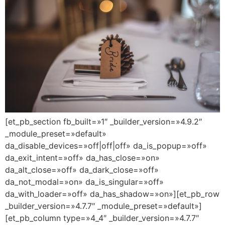
[et_pb_section fb_built=»1″ _builder_version=»4.9.2″
_module_preset=»default»
da_disable_devices=»off|off|off» da_is_popup=»off»
da_exit_intent=»off» da_has_close=»on»
da_alt_close=»off» da_dark_close=»off»
da_not_modal=»on» da_is_singular=»off»
da_with_loader=»off» da_has_shadow=»on»][et_pb_row
_builder_version=»4.7.7″ _module_preset=»default»]
[et_pb_column type=»4_4″ _builder_version=»4.7.7″